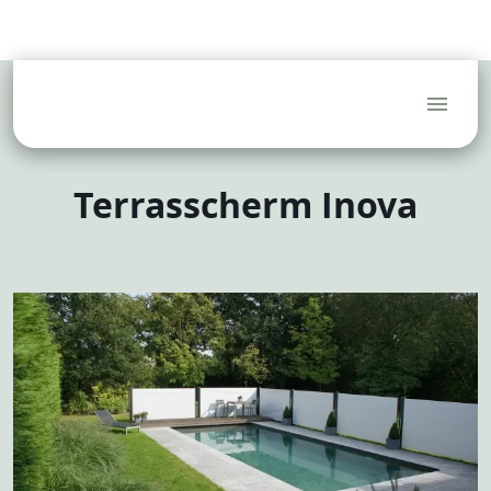
(Tuin)architecten
Hoveniers
Aannemers
Blog
FAQ
Service
Dealerlogin
Terrasscherm Inova