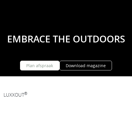
EMBRACE THE OUTDOORS
Plan afspraak
Download magazine
®
LUXXOUT
Buiten genieten tot in de
late uurtjes