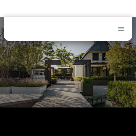
(Tuin)architecten
Hoveniers
Aannemers
Blog
FAQ
Service
Dealerlogin