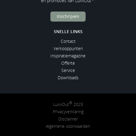
en promoties van LuxxOut
.
Inschrijven
SNELLE LINKS
Contact
Verkooppunten
Inspiratiemagazine
Offerte
Service
Downloads
®
LuxxOut
2025
Privacyverklaring
Disclaimer
Algemene voorwaarden