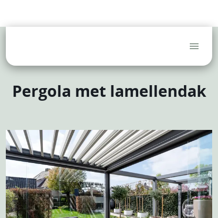
(Tuin)architecten
Hoveniers
Aannemers
Blog
FAQ
Service
Dealerlogin
Pergola met lamellendak