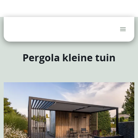
(Tuin)architecten
Hoveniers
Aannemers
Blog
FAQ
Service
Dealerlogin
Pergola kleine tuin