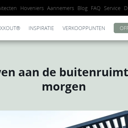
hitecten
Hoveniers
Aannemers
Blog
FAQ
Service
D
UXXOUT®
INSPIRATIE
VERKOOPPUNTEN
OF
en aan de buitenruimt
morgen