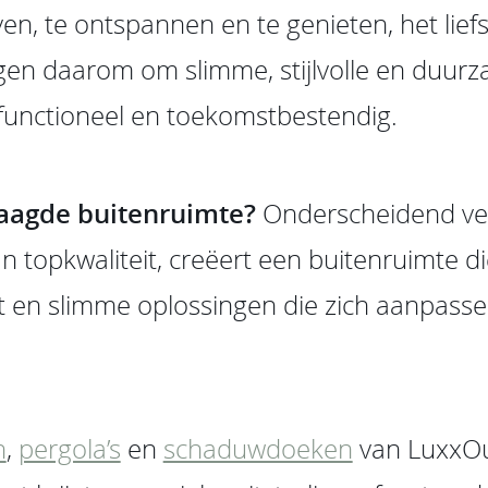
ven, te ontspannen en te genieten, het liefs
en daarom om slimme, stijlvolle en duurz
 functioneel en toekomstbestendig.
laagde buitenruimte?
Onderscheidend ve
 topkwaliteit, creëert een buitenruimte di
teit en slimme oplossingen die zich aanpass
n
,
pergola’s
en
schaduwdoeken
van LuxxOu