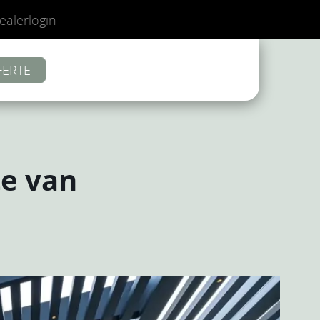
ealerlogin
FERTE
e van