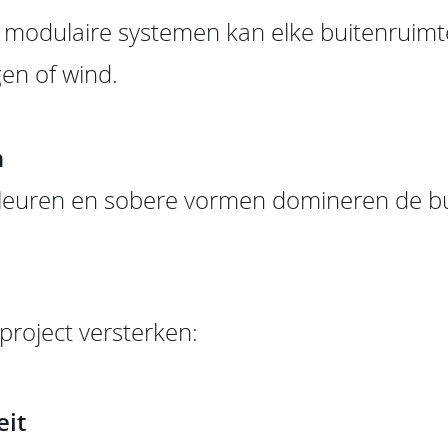
modulaire systemen kan elke buitenruim
en of wind.
n
e kleuren en sobere vormen domineren de bu
project versterken:
eit