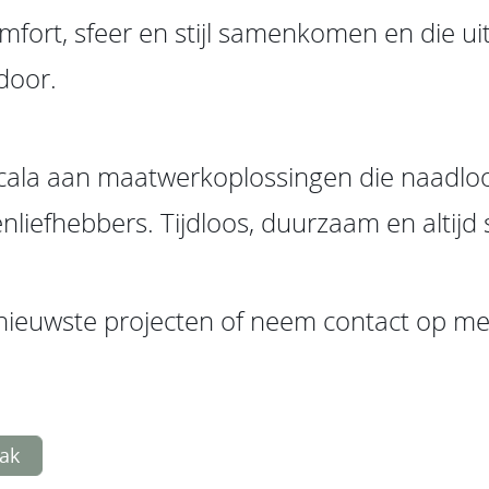
omfort, sfeer en stijl samenkomen en die u
 door.
cala aan maatwerkoplossingen die naadloo
efhebbers. Tijdloos, duurzaam en altijd st
e nieuwste projecten of neem contact op met
aak