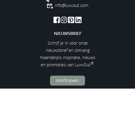
info@luxxout.com
NIEUWSBRIEF
Schrijf je in voor onze
nieuwsbrief en ontvang
maandelijks inspiratie, nieuws
®
en promoties van LuxxOut
.
Inschrijven
SNELLE LINKS
Contact
Verkooppunten
Inspiratiemagazine
Offerte
Service