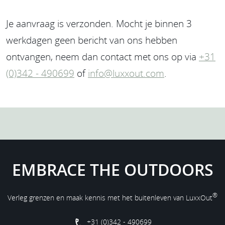
Je aanvraag is verzonden. Mocht je binnen 3
werkdagen geen bericht van ons hebben
ontvangen, neem dan contact met ons op via
+31
(0)342 - 490699
of
info@luxxout.com
.
EMBRACE THE OUTDOORS
®
Verleg grenzen en maak kennis met het buitenleven van LuxxOut
+31 (0)342 - 490699