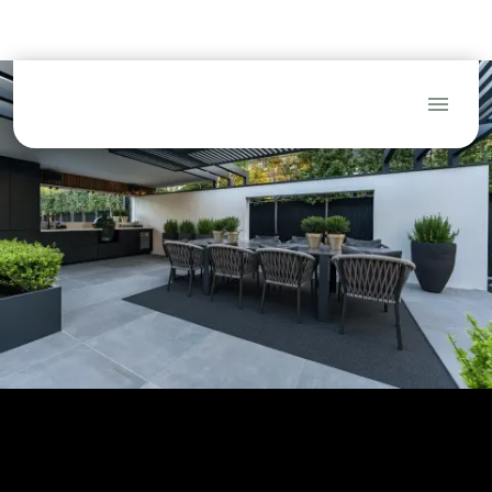
(Tuin)architecten
Hoveniers
Aannemers
Blog
FAQ
Service
Dealerlogin