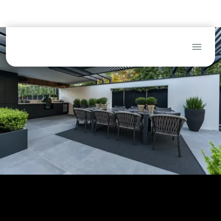
(Tuin)architecten
Hoveniers
Aannemers
Blog
FAQ
Service
Dealerlogin