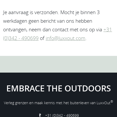
Je aanvraag is verzonden. Mocht je binnen 3
werkdagen geen bericht van ons hebben
ontvangen, neem dan contact met ons op via
+31
(0)342 - 490699
of
info@luxxout.com
.
EMBRACE THE OUTDOORS
®
Verleg grenzen en maak kennis met het buitenleven van LuxxOut
+31 (0)342 - 490699