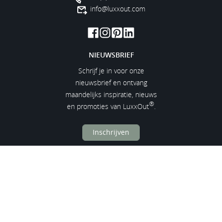
info@luxxout.com
NIEUWSBRIEF
Schrijf je in voor onze
nieuwsbrief en ontvang
maandelijks inspiratie, nieuws
®
en promoties van LuxxOut
.
Inschrijven
SNELLE LINKS
Contact
Verkooppunten
Inspiratiemagazine
Offerte
Service